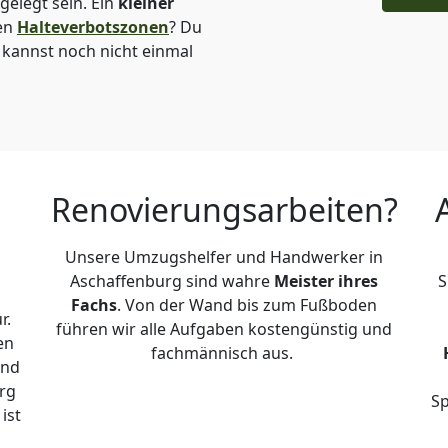
elegt sein. Ein
kleiner
den
Halteverbotszonen
? Du
 kannst noch nicht einmal
Renovierungsarbeiten?
Unsere Umzugshelfer und Handwerker in
Aschaffenburg sind wahre
Meister ihres
S
Fachs
. Von der Wand bis zum Fußboden
r.
führen wir alle Aufgaben kostengünstig und
en
fachmännisch aus.
und
rg
Sp
ist