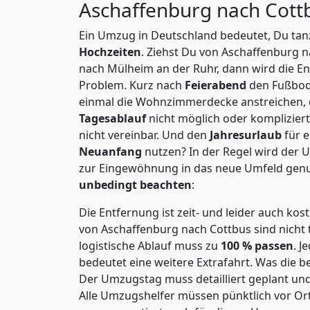
Aschaffenburg nach Cot
Ein Umzug in Deutschland bedeutet, Du tanz
Hochzeiten
. Ziehst Du von Aschaffenburg 
nach Mülheim an der Ruhr, dann wird die E
Problem.
Kurz nach
Feierabend
den Fußbod
einmal die Wohnzimmerdecke anstreichen, da
Tagesablauf
nicht möglich oder komplizier
nicht vereinbar. Und den
Jahresurlaub
für 
Neuanfang
nutzen? In der Regel wird der
zur Eingewöhnung in das neue Umfeld genu
unbedingt beachten
:
Die Entfernung ist zeit- und leider auch kos
von Aschaffenburg nach Cottbus sind nicht 
logistische Ablauf muss zu
100 % passen
. 
bedeutet eine weitere Extrafahrt. Was die be
Der Umzugstag muss detailliert geplant un
Alle Umzugshelfer müssen pünktlich vor Ort