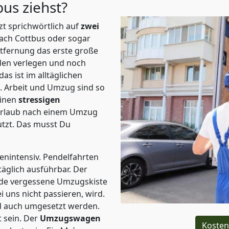
tbus
ziehst?
t sprichwörtlich auf
zwei
nach Cottbus oder sogar
ntfernung das erste große
en verlegen und noch
s ist im alltäglichen
t.
Arbeit und Umzug sind so
einen
stressigen
 Urlaub nach einem Umzug
tzt. Das musst Du
tenintensiv. Pendelfahrten
täglich ausführbar.
Der
Jede vergessene Umzugskiste
i uns nicht passieren, wird.
d auch umgesetzt werden.
 sein. Der
Umzugswagen
Kosten