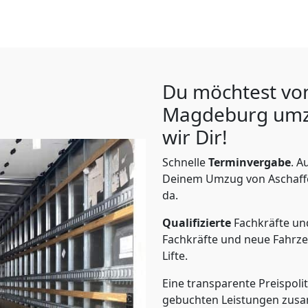
Du möchtest vo
Magdeburg
umz
wir Dir!
Schnelle
Terminvergabe
.
Au
Deinem Umzug von Aschaffe
da.
Qualifizierte
Fachkräfte u
Fachkräfte und neue Fahrze
Lifte.
Eine transparente Preispolit
gebuchten Leistungen zusam