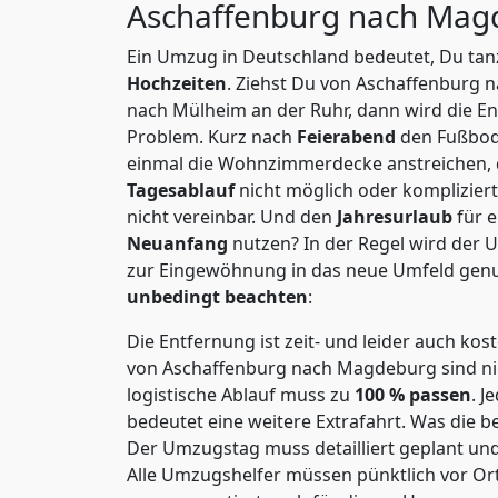
Aschaffenburg nach Ma
Ein Umzug in Deutschland bedeutet, Du tanz
Hochzeiten
. Ziehst Du von Aschaffenburg
nach Mülheim an der Ruhr, dann wird die E
Problem.
Kurz nach
Feierabend
den Fußbod
einmal die Wohnzimmerdecke anstreichen, da
Tagesablauf
nicht möglich oder komplizier
nicht vereinbar. Und den
Jahresurlaub
für 
Neuanfang
nutzen? In der Regel wird der
zur Eingewöhnung in das neue Umfeld genu
unbedingt beachten
:
Die Entfernung ist zeit- und leider auch kos
von Aschaffenburg nach Magdeburg sind nic
logistische Ablauf muss zu
100 % passen
. 
bedeutet eine weitere Extrafahrt. Was die be
Der Umzugstag muss detailliert geplant un
Alle Umzugshelfer müssen pünktlich vor Ort