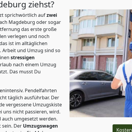
gdeburg
ziehst?
t sprichwörtlich auf
zwei
 nach Magdeburg oder sogar
ntfernung das erste große
en verlegen und noch
s ist im alltäglichen
t.
Arbeit und Umzug sind so
einen
stressigen
 Urlaub nach einem Umzug
tzt. Das musst Du
tenintensiv. Pendelfahrten
ht täglich ausführbar.
Der
Jede vergessene Umzugskiste
i uns nicht passieren, wird.
d auch umgesetzt werden.
 sein. Der
Umzugswagen
Kosten