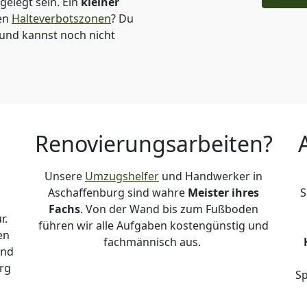
elegt sein. Ein
kleiner
den
Halteverbotszonen
? Du
und kannst noch nicht
Renovierungsarbeiten?
Unsere
Umzugshelfer
und Handwerker in
Aschaffenburg sind wahre
Meister ihres
S
Fachs
. Von der Wand bis zum Fußboden
r.
führen wir alle Aufgaben kostengünstig und
en
fachmännisch aus.
und
rg
Sp