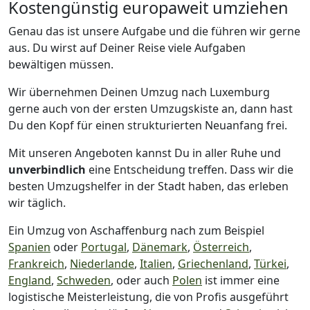
Kostengünstig europaweit umziehen
Genau das ist unsere Aufgabe und die führen wir gerne
aus. Du wirst auf Deiner Reise viele Aufgaben
bewältigen müssen.
Wir übernehmen Deinen Umzug nach Luxemburg
gerne auch von der ersten Umzugskiste an, dann hast
Du den Kopf für einen strukturierten Neuanfang frei.
Mit unseren Angeboten kannst Du in aller Ruhe und
unverbindlich
eine Entscheidung treffen. Dass wir die
besten Umzugshelfer in der Stadt haben, das erleben
wir täglich.
Ein Umzug von Aschaffenburg nach zum Beispiel
Spanien
oder
Portugal
,
Dänemark
,
Österreich
,
Frankreich
,
Niederlande
,
Italien
,
Griechenland
,
Türkei
,
England
,
Schweden
, oder auch
Polen
ist immer eine
logistische Meisterleistung, die von Profis ausgeführt