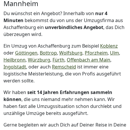
Mannheim
Du wünschst ein Angebot? Innerhalb von
nur 4
Minuten
bekommst du von uns der Umzugsfirma aus
Aschaffenburg ein
unverbindliches Angebot
, das Dich
überzeugen wird.
Ein Umzug von Aschaffenburg zum Beispiel
Koblenz
oder
Göttingen
,
Bottrop
,
Wolfsburg
,
Pforzheim
,
Ulm
,
Heilbronn
,
Würzburg
,
Fürth
,
Offenbach am Main
,
Ingolstadt
, oder auch
Remscheid
ist immer eine
logistische Meisterleistung, die von Profis ausgeführt
werden sollte.
Wir haben
seit
14 Jahren Erfahrungen sammeln
können
, die uns niemand mehr nehmen kann. Wir
haben fast alle Umzugssituation schon durchlebt und
unzählige Umzüge bereits ausgeführt.
Gerne begleiten wir auch Dich auf Deiner Reise in Deine