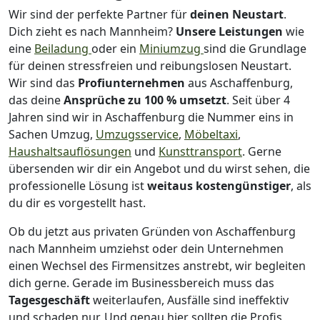
Wir sind der perfekte Partner für
deinen Neustart
.
Dich zieht es nach Mannheim?
Unsere Leistungen
wie
eine
Beiladung
oder ein
Miniumzug
sind die Grundlage
für deinen stressfreien und reibungslosen Neustart.
Wir sind das
Profiunternehmen
aus Aschaffenburg,
das deine
Ansprüche zu 100 % umsetzt
. Seit über 4
Jahren sind wir in Aschaffenburg die Nummer eins in
Sachen Umzug,
Umzugsservice
,
Möbeltaxi
,
Haushaltsauflösungen
und
Kunsttransport
.
Gerne
übersenden wir dir ein Angebot und du wirst sehen, die
professionelle Lösung ist
weitaus kostengünstiger
, als
du dir es vorgestellt hast.
Ob du jetzt aus privaten Gründen von Aschaffenburg
nach Mannheim umziehst oder dein Unternehmen
einen Wechsel des Firmensitzes anstrebt, wir begleiten
dich gerne. Gerade im Businessbereich muss das
Tagesgeschäft
weiterlaufen, Ausfälle sind ineffektiv
und schaden nur. Und genau hier sollten die Profis