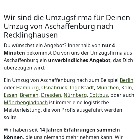
Wir sind die Umzugsfirma für Deinen
Umzug von Aschaffenburg nach
Recklinghausen
Du wünschst ein Angebot? Innerhalb von
nur 4
Minuten
bekommst Du von uns der Umzugsfirma aus
Aschaffenburg ein
unverbindliches Angebot
, das Dich
überzeugen wird.
Ein Umzug von Aschaffenburg nach zum Beispiel
Berlin
oder
Hamburg
,
Osnabrück
,
Ingolstadt
,
München
,
Köln
,
Essen
,
Bremen
,
Dresden
,
Nürnberg
,
Cottbus
, oder auch
Mönchen­gladbach
ist immer eine logistische
Meisterleistung, die von Profis ausgeführt werden
sollte.
Wir haben
seit
14 Jahren Erfahrungen sammeln
können
, die uns niemand mehr nehmen kann. Wir