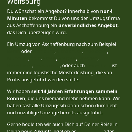
Wolfsburg
Du wünschst ein Angebot? Innerhalb von
nur 4
Minuten
bekommst Du von uns der Umzugsfirma
aus Aschaffenburg ein
unverbindliches Angebot
,
das Dich überzeugen wird.
Ein Umzug von Aschaffenburg nach zum Beispiel
Berlin
oder
Hamburg
,
Osnabrück
,
Ingolstadt
,
München
,
Köln
,
Essen
,
Bremen
,
Dresden
,
Heidelberg
,
Leverkusen
, oder auch
Remscheid
ist
immer eine logistische Meisterleistung, die von
Profis ausgeführt werden sollte.
Wir haben
seit
14 Jahren Erfahrungen sammeln
können
, die uns niemand mehr nehmen kann. Wir
haben fast alle Umzugssituation schon durchlebt
und unzählige Umzüge bereits ausgeführt.
Gerne begleiten wir auch Dich auf Deiner Reise in
Deine neue Zukunft, egal ob es
Düsseldorf
oder